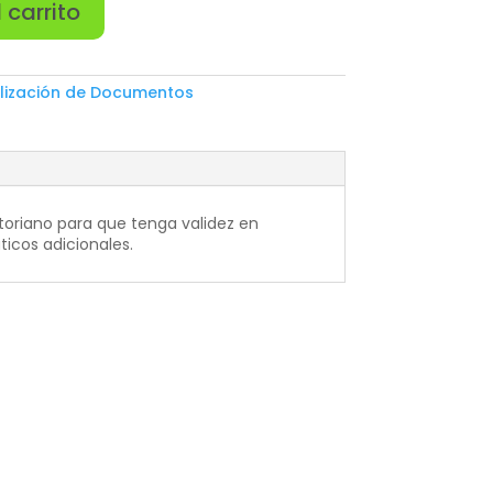
 carrito
alización de Documentos
toriano para que tenga validez en
icos adicionales.